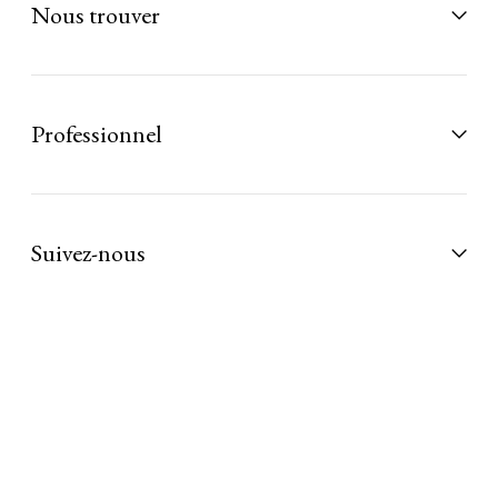
Nous trouver
Professionnel
Suivez-nous
DAMMANN Frères © 2026 - All rights reserved
Mentions légales
CGV
Plan du site
Crédits
Paramétrer les cookies