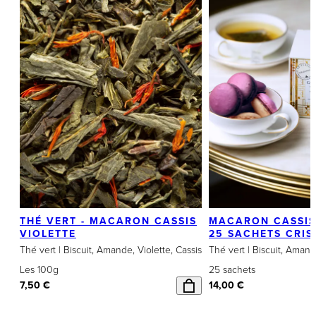
LA SÉLECTION DES THÉS
ET INFUSIONS
THÉ VERT - MACARON CASSIS
MACARON CASSIS
VIOLETTE
25 SACHETS CRIS
Thé vert | Biscuit, Amande, Violette, Cassis
Thé vert | Biscuit, Amand
Les 100g
25 sachets
7,50 €
14,00 €