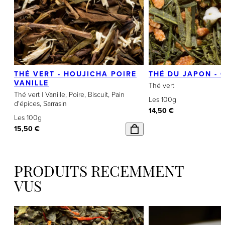
RECETTE DE BISCUITS AU THÉ "NOËL À
LE TH
PARIS"
Le thé 
Chocolat
Châtaigne
Pomme
Découvrez cette recette pour réaliser environ
fraîche
40 pièces de délicieux biscuits au thé "Noël à
journée 
Clémentine
Sirop d'érable
Paris"
THÉ VERT - HOUJICHA POIRE
THÉ DU JAPON -
VANILLE
Thé vert
Thé vert | Vanille, Poire, Biscuit, Pain
Les 100g
d'épices, Sarrasin
14,50 €
VOIR TOUT
Les 100g
15,50 €
PRODUITS RÉCEMMENT
3/4 mn
80/90°C
VUS
COFRAC