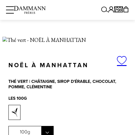
Offre d'été : Frais de port offerts sur toutes vos commandes
Colissimo à domicile jusqu'au 31 août
DÉCOUVRIR DES PRODUITS SIMILAIRES
Accueil
Thés & Infusions
Thés
Thé vert
Noël à Manhatt
NOËL À MANHATTAN
THÉ VERT | CHÂTAIGNE, SIROP D'ÉRABLE, CHOCOLAT,
POMME, CLÉMENTINE
LES 100G
100g